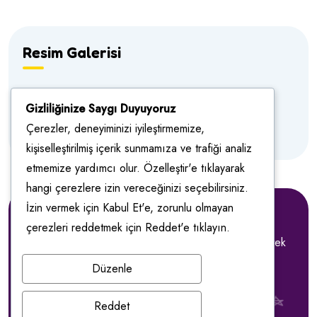
Resim Galerisi
Gizliliğinize Saygı Duyuyoruz
Çerezler, deneyiminizi iyileştirmemize,
kişiselleştirilmiş içerik sunmamıza ve trafiği analiz
etmemize yardımcı olur. Özelleştir'e tıklayarak
hangi çerezlere izin vereceğinizi seçebilirsiniz.
İzin vermek için Kabul Et'e, zorunlu olmayan
Özel Defnem Anaokulu
çerezleri reddetmek için Reddet'e tıklayın.
Anaokulumuz hakkında bilgi almak , rehberlik ve destek
için bilgi alın.
Düzenle
Reddet
Bilgi Al
Whatsapp